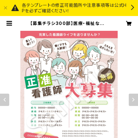
各テンプレートの修正可能箇所や注意事項等は公式H
Pを必ずご確認ください！
【募集チラシ300部】医療・福祉など |
3STEP